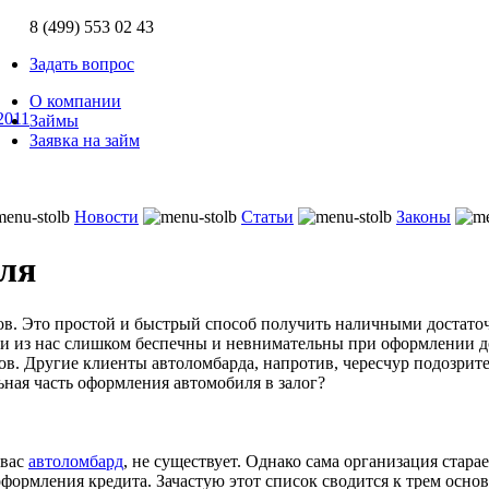
8 (499)
553 02 43
Задать вопрос
О компании
2011
Займы
Заявка на займ
Новости
Статьи
Законы
иля
ов. Это простой и быстрый способ получить наличными достато
и из нас слишком беспечны и невнимательны при оформлении до
ов. Другие клиенты автоломбарда, напротив, чересчур подозри
ьная часть оформления автомобиля в залог?
 вас
автоломбард
, не существует. Однако сама организация стар
оформления кредита. Зачастую этот список сводится к трем осн