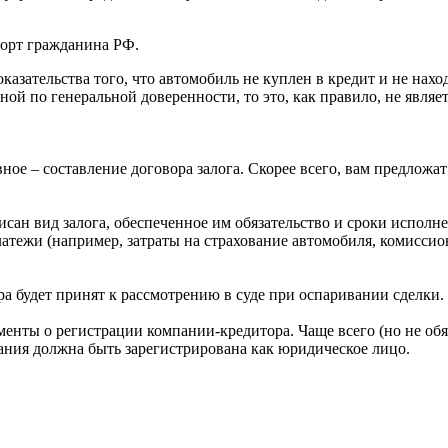
порт гражданина РФ.
азательства того, что автомобиль не куплен в кредит и не нахо
ой по генеральной доверенности, то это, как правило, не являе
вное – составление договора залога. Скорее всего, вам предлож
сан вид залога, обеспеченное им обязательство и сроки исполн
атежи (например, затраты на страхование автомобиля, комиссион
ра будет принят к рассмотрению в суде при оспаривании сделки.
менты о регистрации компании-кредитора. Чаще всего (но не об
ания должна быть зарегистрирована как юридическое лицо.