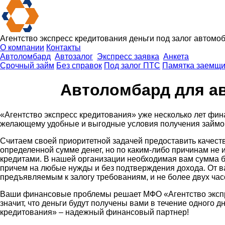
Агентство экспресс кредитования
деньги под залог автомо
О компании
Контакты
Автоломбард
Автозалог
Экспресс заявка
Анкета
Срочный займ
Без справок
Под залог ПТС
Памятка заемщи
Автоломбард для а
«Агентство экспресс кредитования» уже несколько лет фи
желающему удобные и выгодные условия получения займов
Считаем своей приоритетной задачей предоставить качест
определенной сумме денег, но по каким-либо причинам не 
кредитами. В нашей организации необходимая вам сумма б
причем на любые нужды и без подтверждения дохода. От в
предъявляемым к залогу требованиям, и не более двух ча
Ваши финансовые проблемы решает МФО «Агентство экспре
значит, что деньги будут получены вами в течение одного 
кредитования» – надежный финансовый партнер!