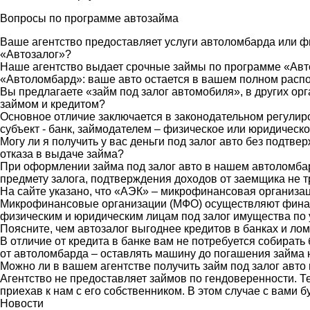
Вопросы
по программе автозайма
Ваше агентство предоставляет услуги автоломбарда или 
«Автозалог»?
Наше агентство выдает срочные займы по программе «Ав
«Автоломбард»: ваше авто остается в вашем полном расп
Вы предлагаете «займ под залог автомобиля», в других ор
займом и кредитом?
Основное отличие заключается в законодательном регули
субъект - банк, займодателем – физическое или юридичес
Могу ли я получить у вас деньги под залог авто без подтв
отказа в выдаче займа?
При оформлении займа под залог авто в нашем автоломба
предмету залога, подтверждения доходов от заемщика не т
На сайте указано, что «АЭК» – микрофинансовая организац
Микрофинансовые организации (МФО) осуществляют финан
физическим и юридическим лицам под залог имущества по 
Поясните, чем автозалог выгоднее кредитов в банках и ло
В отличие от кредита в банке вам не потребуется собирать
от автоломбарда – оставлять машину до погашения займа н
Можно ли в вашем агентстве получить займ под залог авто
Агентство не предоставляет займов по гендоверенности. Те
приехав к нам с его собственником. В этом случае с вами б
Новости