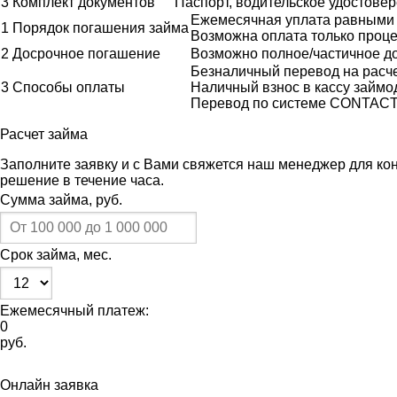
3
Комплект документов
Паспорт, водительское удостовер
Ежемесячная уплата равными д
1
Порядок погашения займа
Возможна оплата только проце
2
Досрочное погашение
Возможно полное/частичное до
Безналичный перевод на расче
3
Способы оплаты
Наличный взнос в кассу займо
Перевод по системе CONTACT
Расчет
займа
Заполните заявку и с Вами свяжется наш менеджер для ко
решение в течение часа.
Сумма
займа, руб.
Срок
займа, мес.
Ежемесячный платеж:
0
руб.
Онлайн
заявка