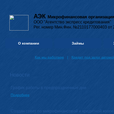
АЭК
Микрофинансовая организаци
ООО "Агентство экспресс кредитования"
Рег. номер Мин.Фин. №2110177000403 от 
О компании
Займы
Как мы работаем
|
Кредит под залог автомо
Новости
График работы в предпраздничные дни
Подробнее
Создан совет по микрофинансовой и кредитной кооп