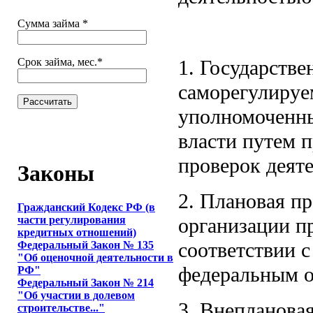
Сумма займа
*
1. Государстве
Срок займа, мес.
*
саморегулируе
уполномоченн
власти путем 
проверок деят
Законы
2. Плановая п
Гражданский Кодекс РФ (в
организации пр
части регулирования
кредитных отношений)
соответствии 
Федеральный Закон № 135
"Об оценочной деятельности в
федеральным о
РФ"
Федеральный Закон № 214
"Об участии в долевом
3. Внепланова
строительстве..."