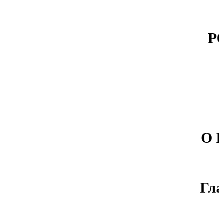
Р
О
Гл