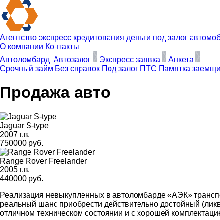
Агентство экспресс кредитования
деньги под залог автомо
О компании
Контакты
Автоломбард
Автозалог
Экспресс заявка
Анкета
Срочный займ
Без справок
Под залог ПТС
Памятка заемщи
Продажа
авто
Jaguar S-type
2007 г.в.
750000 руб.
Range Rover Freelander
2005 г.в.
440000 руб.
Реализация невыкупленных в автоломбарде «АЭК» трансп
реальный шанс приобрести действительно достойный (лик
отличном техническом состоянии и с хорошей комплектацие